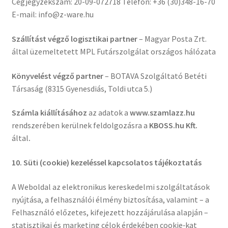
Cégjegyzékszám: 20-09-072718 Telefon: +36 (30)348-16-70
E-mail: info@z-ware.hu
Szállítást végző logisztikai partner
– Magyar Posta Zrt.
által üzemeltetett MPL Futárszolgálat országos hálózata
Könyvelést végző partner
– BOTAVA Szolgáltató Betéti
Társaság (8315 Gyenesdiás, Toldi utca 5.)
Számla kiállításához
az adatok a
www.szamlazz.hu
rendszerében kerülnek feldolgozásra a
KBOSS.hu Kft.
által
.
10. Süti (cookie) kezeléssel kapcsolatos tájékoztatás
A Weboldal az elektronikus kereskedelmi szolgáltatások
nyújtása, a felhasználói élmény biztosítása, valamint – a
Felhasználó előzetes, kifejezett hozzájárulása alapján –
statisztikai és marketing célok érdekében cookie‑kat