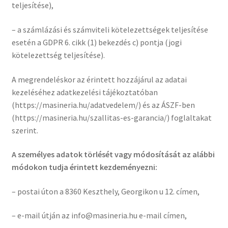
teljesítése),
– a számlázási és számviteli kötelezettségek teljesítése
esetén a GDPR 6. cikk (1) bekezdés c) pontja (jogi
kötelezettség teljesítése).
A megrendeléskor az érintett hozzájárul az adatai
kezeléséhez adatkezelési tájékoztatóban
(https://masineria.hu/adatvedelem/) és az ÁSZF-ben
(https://masineria.hu/szallitas-es-garancia/) foglaltakat
szerint.
A személyes adatok törlését
vagy módosítását az alábbi
módokon tudja érintett kezdeményezni:
– postai úton a 8360 Keszthely, Georgikon u 12. címen,
– e-mail útján az info@masineria.hu e-mail címen,