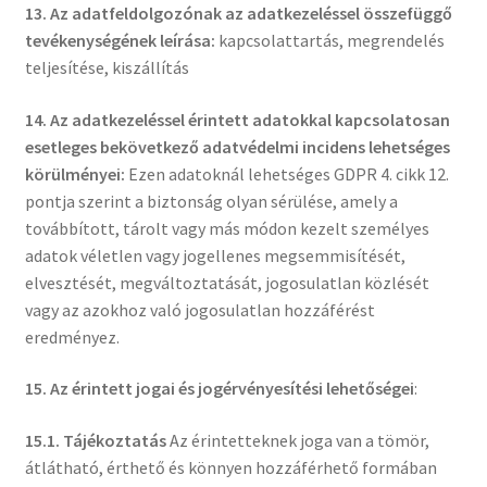
13. Az adatfeldolgozónak az adatkezeléssel összefüggő
tevékenységének
leírása:
kapcsolattartás, megrendelés
teljesítése, kiszállítás
14. Az adatkezeléssel érintett adatokkal kapcsolatosan
esetleges bekövetkező adatvédelmi incidens lehetséges
körülményei:
Ezen adatoknál lehetséges GDPR 4. cikk 12.
pontja szerint a biztonság olyan sérülése, amely a
továbbított, tárolt vagy más módon kezelt személyes
adatok véletlen vagy jogellenes megsemmisítését,
elvesztését, megváltoztatását, jogosulatlan közlését
vagy az azokhoz való jogosulatlan hozzáférést
eredményez.
15. Az érintett jogai és jogérvényesítési lehetőségei
:
15.1. Tájékoztatás
Az érintetteknek joga van a tömör,
átlátható, érthető és könnyen hozzáférhető formában