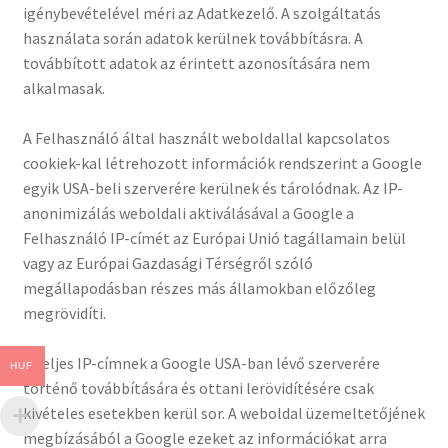
igénybevételével méri az Adatkezelő. A szolgáltatás
használata során adatok kerülnek továbbításra. A
továbbított adatok az érintett azonosítására nem
alkalmasak.
A Felhasználó által használt weboldallal kapcsolatos
cookiek-kal létrehozott információk rendszerint a Google
egyik USA-beli szerverére kerülnek és tárolódnak. Az IP-
anonimizálás weboldali aktiválásával a Google a
Felhasználó IP-címét az Európai Unió tagállamain belül
vagy az Európai Gazdasági Térségről szóló
megállapodásban részes más államokban előzőleg
megrövidíti.
A teljes IP-címnek a Google USA-ban lévő szerverére
HUF
történő továbbítására és ottani lerövidítésére csak
kivételes esetekben kerül sor. A weboldal üzemeltetőjének
megbízásából a Google ezeket az információkat arra