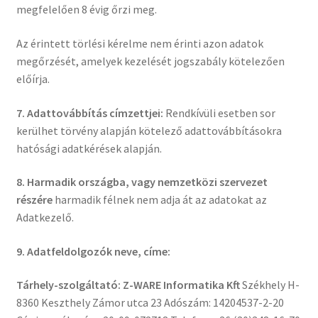
megfelelően 8 évig őrzi meg.
Az érintett törlési kérelme nem érinti azon adatok
megőrzését, amelyek kezelését jogszabály kötelezően
előírja.
7. Adattovábbítás címzettjei:
Rendkívüli esetben sor
kerülhet törvény alapján kötelező adattovábbításokra
hatósági adatkérések alapján.
8. Harmadik országba, vagy nemzetközi szervezet
részére
harmadik félnek nem adja át az adatokat az
Adatkezelő.
9. Adatfeldolgozó
k
neve, címe:
Tárhely-szolgáltató: Z-WARE Informatika
Kft
Székhely H-
8360 Keszthely Zámor utca 23 Adószám: 14204537-2-20