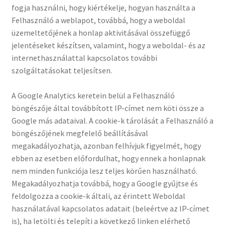
fogja használni, hogy kiértékelje, hogyan használta a
Felhasználó a weblapot, továbbá, hogy a weboldal
üzemeltetőjének a honlap aktivitásával összefüggő
jelentéseket készítsen, valamint, hogy a weboldal- és az
internethasználattal kapcsolatos további
szolgáltatásokat teljesítsen.
A Google Analytics keretein belül a Felhasználó
böngészője által továbbított IP-címet nem köti össze a
Google más adataival. A cookie-k tárolását a Felhasználó a
böngészőjének megfelelő beállításával
megakadályozhatja, azonban felhívjuk figyelmét, hogy
ebben az esetben előfordulhat, hogy ennek a honlapnak
nem minden funkciója lesz teljes körűen használható.
Megakadályozhatja továbbá, hogy a Google gyűjtse és
feldolgozza a cookie-k általi, az érintett Weboldal
használatával kapcsolatos adatait (beleértve az IP-címet
is), ha letölti és telepíti a következő linken elérhető