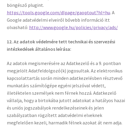
böngésző plugint.
https://tools.google.com/dlpage/gaoptout?hl=hu
. A
Google adatvédelmi elveiről bővebb információ itt
olvasható:
http://www.google.hu/policies/privacy/ads/
12. Az adatok védelmére tett technikai és szervezési
intézkedések általános leírása:
Az adatok megismerésére az Adatkezelő és a 9. pontban
megjelölt Adatfeldolgozó(k) jogosultak. Az elektronikus
kapcsolattartás során minden adatkezelésben résztvevő
munkatárs számítógépe egyéni jelszóval védett,
illetéktelen személyek nem férnek hozzá. Adatkezelő
vállalja, hogy a birtokába jutott adatokat a hatályos hazai
és uniós jogszabályok rendelkezéseinek és jelen
szabályzatban rögzített adatvédelmi elveknek
megfelelően kezeli, harmadik félnek azokat át nem adja.