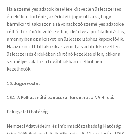
Ha a személyes adatok kezelése közvetlen üzletszerzés
érdekében történik, az érintett jogosult arra, hogy
bármikor tiltakozzon a rá vonatkozó személyes adatok e
célból történő kezelése ellen, ideértve a profilalkotást is,
amennyiben az a közvetlen üzletszerzéshez kapcsolódik.
Ha az érintett tiltakozik a személyes adatok közvetlen
üzletszerzés érdekében történő kezelése ellen, akkor a
személyes adatok a továbbiakban e célból nem
kezelhetők.
16. Jogorvoslat
16
.
1. A Felhasználó panasszal fordulhat a NAIH felé.
Felügyeleti hatóság:
Nemzeti Adatvédelmi és Információszabadság Hatóság
(cím: 1055 Budapest, Falk Miksa utca 9–11. postacím: 1363