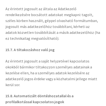
Az érintett jogosult az általa az Adatkezelő
rendelkezésére bocsátott adatokat megkapni: tagolt,
széles körben használt, géppel olvasható formátumban,
jogosult más adatkezelőhöz továbbítani, kérheti az
adatok közvetlen továbbítását a másik adatkezelőhöz (ha
ez technikailag megvalósítható).
15.7. A tiltakozáshoz való jog
Az érintett jogosult a saját helyzetével kapcsolatos
okokból bármikor tiltakozzon személyes adatainak a
kezelése ellen, ha a személyes adatok kezelésére az
adatkezelő jogos érdeke vagy a közhatalmi jellege miatt
kerül sor.
15.8. Automatizált döntéshozatallal és a
profilalkotással kapcsolatos jogok