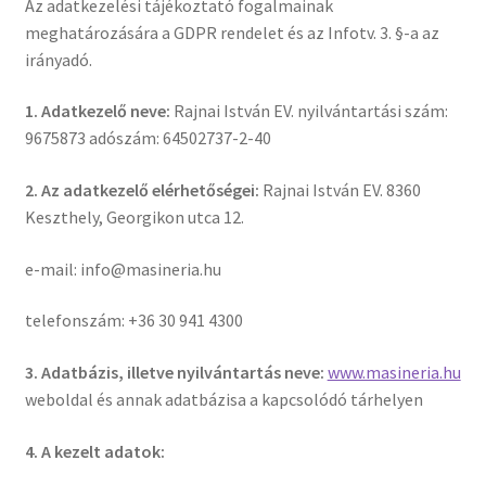
Az adatkezelési tájékoztató fogalmainak
meghatározására a GDPR rendelet és az Infotv. 3. §-a az
irányadó.
1. Adatkezelő neve:
Rajnai István EV. nyilvántartási szám:
9675873 adószám: 64502737-2-40
2. Az adatkezelő elérhetőségei:
Rajnai István EV. 8360
Keszthely, Georgikon utca 12.
e-mail: info@masineria.hu
telefonszám: +36 30 941 4300
3. Adatbázis, illetve nyilvántartás neve:
www.masineria.hu
weboldal és annak adatbázisa a kapcsolódó tárhelyen
4. A kezelt adatok: