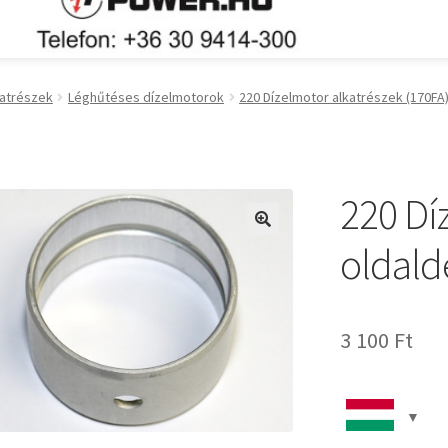
katrészek
Léghűtéses dízelmotorok
220 Dízelmotor alkatrészek (170FA
220 Dí
🔍
oldald
3 100
Ft