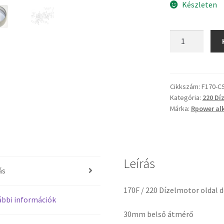
Készleten
220
Dízelmotor
oldaldekni
csapágy
mennyiség
Cikkszám:
F170-C
Kategória:
220 Dí
Márka:
Rpower al
Leírás
ás
170F / 220 Dízelmotor oldal 
bbi információk
30mm belső átmérő