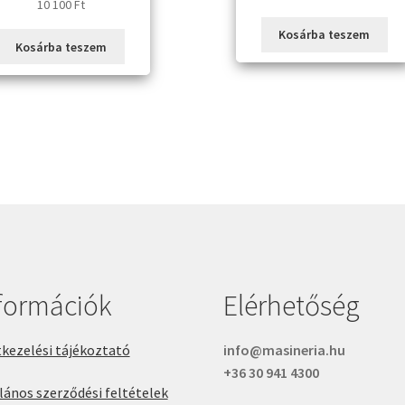
10 100
Ft
Kosárba teszem
Kosárba teszem
formációk
Elérhetőség
kezelési tájékoztató
info@masineria.hu
+36 30 941 4300
lános szerződési feltételek