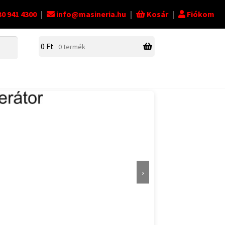
30 941 4300
|
info@masineria.hu
|
Kosár
|
Fiókom
0
Ft
0 termék
›