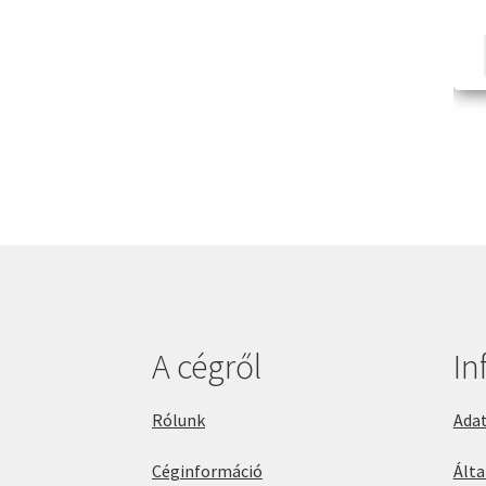
A cégről
In
Rólunk
Adat
Céginformáció
Álta