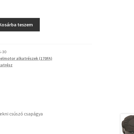
Kosárba teszem
S-30
zelmotor alkatrészek (170FA)
katrész
dekni csúszó csapágya