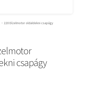
)
220 Dízelmotor oldaldekni csapágy
zelmotor
ekni csapágy