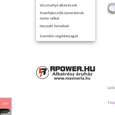
Vízszivattyú alkatrészek
Áramfejlesztők-Generátorok
motor nélkül
Használt Termékek
Szerelési segédanyagok
Leír
Tová
HUF