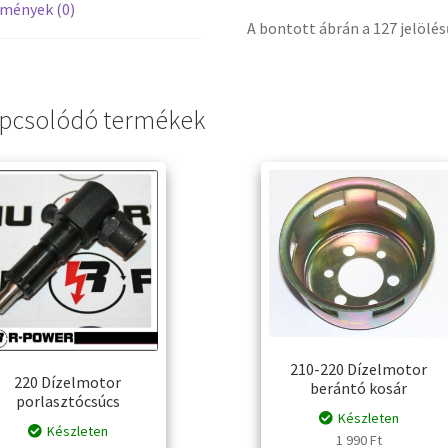
mények (0)
A bontott ábrán a 127 jelölé
pcsolódó termékek
210-220 Dízelmotor
220 Dízelmotor
berántó kosár
porlasztócsúcs
Készleten
Készleten
1 990
Ft