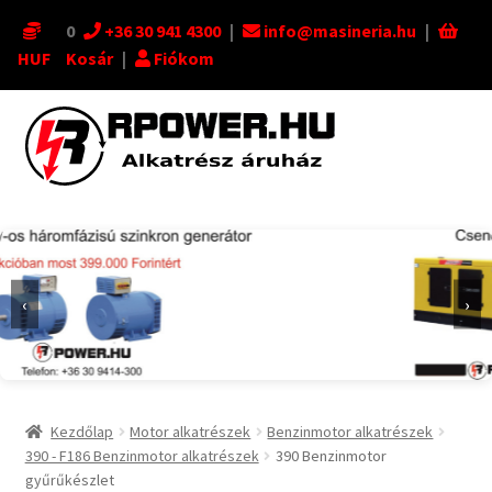
0
+36 30 941 4300
|
info@masineria.hu
|
HUF
Kosár
|
Fiókom
Ugrás
Kilépés
a
a
navigációhoz
tartalomba
‹
›
Kezdőlap
Motor alkatrészek
Benzinmotor alkatrészek
390 - F186 Benzinmotor alkatrészek
390 Benzinmotor
gyűrűkészlet