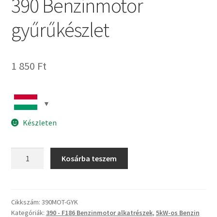
390 Benzinmotor
gyűrűkészlet
1 850
Ft
Készleten
390
Kosárba teszem
Benzinmotor
gyűrűkészlet
mennyiség
Cikkszám:
390MOT-GYK
Kategóriák:
390 - F186 Benzinmotor alkatrészek
,
5kW-os Benzin