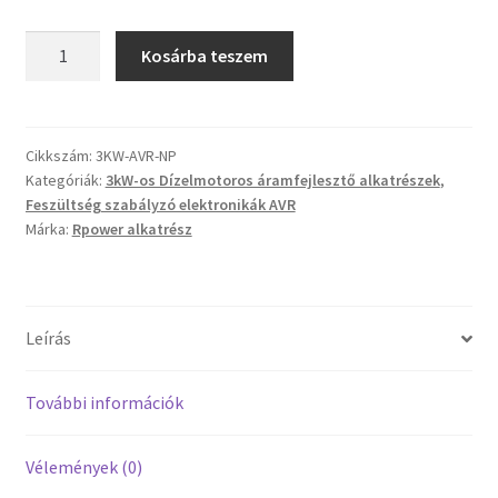
3kW
Kosárba teszem
Egyfázisú
feszültségszabályzó
elektronika
mennyiség
Cikkszám:
3KW-AVR-NP
Kategóriák:
3kW-os Dízelmotoros áramfejlesztő alkatrészek
,
Feszültség szabályzó elektronikák AVR
Márka:
Rpower alkatrész
Leírás
További információk
Vélemények (0)