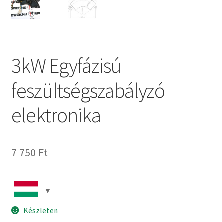
3kW Egyfázisú
feszültségszabályzó
elektronika
7 750
Ft
Készleten