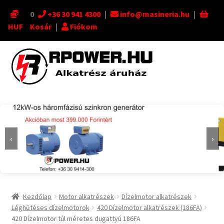
0
+36 30 941 4300
|
info@masineria.hu
|
HUF
Kosár
|
Fiókom
Ugrás
Kilépés
a
a
navigációhoz
tartalomba
‹
›
Kezdőlap
Motor alkatrészek
Dízelmotor alkatrészek
Léghűtéses dízelmotorok
420 Dízelmotor alkatrészek (186FA)
420 Dízelmotor túl méretes dugattyú 186FA