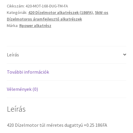
dugattyú
Cikkszám:
420-MOT-168-DUG-TM-FA
Kategóriák:
420 Dízelmotor alkatrészek (186FA)
,
5kW-os
186FA
Dízelmotoros áramfejlesztő alkatrészek
mennyiség
Márka:
Rpower alkatrész
Leírás
További információk
Vélemények (0)
Leírás
420 Dízelmotor túl méretes dugattyú +0.25 186FA