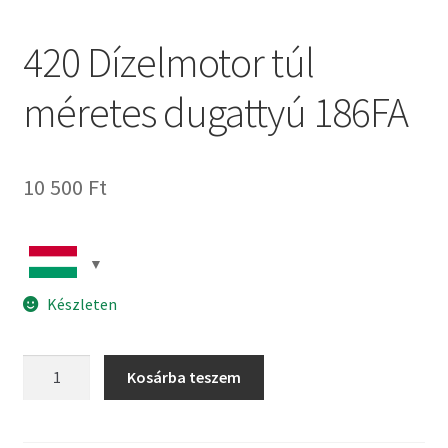
420 Dízelmotor túl
méretes dugattyú 186FA
10 500
Ft
Készleten
420
Kosárba teszem
Dízelmotor
túl
méretes