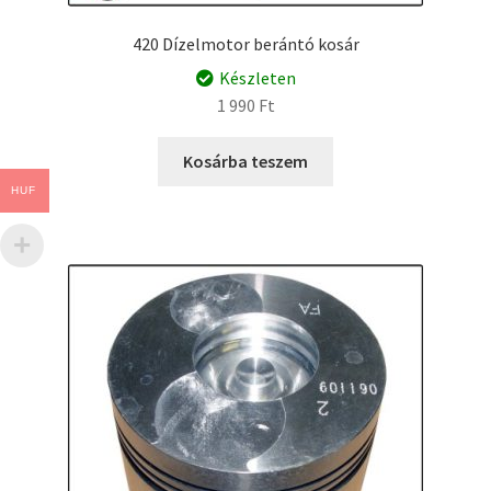
420 Dízelmotor berántó kosár
Készleten
1 990
Ft
Kosárba teszem
HUF