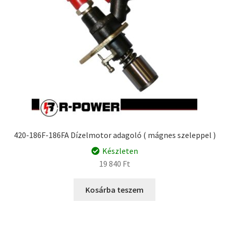
420-186F-186FA Dízelmotor adagoló ( mágnes szeleppel )
Készleten
19 840
Ft
Kosárba teszem