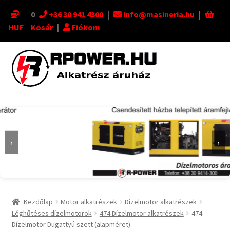
0
+36 30 941 4300
|
info@masineria.hu
|
HUF
Kosár
|
Fiókom
Ugrás
Kilépés
a
a
navigációhoz
tartalomba
‹
›
Kezdőlap
Motor alkatrészek
Dízelmotor alkatrészek
Léghűtéses dízelmotorok
474 Dízelmotor alkatrészek
474
Dízelmotor Dugattyú szett (alapméret)