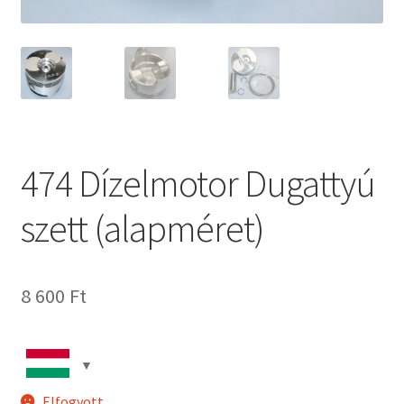
474 Dízelmotor Dugattyú
szett (alapméret)
8 600
Ft
Elfogyott