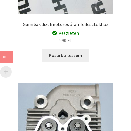
Gumibak dízelmotoros áramfejlesztőkhöz
Készleten
990
Ft
Kosárba teszem
HUF