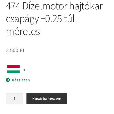
474 Dízelmotor hajtókar
csapágy +0.25 túl
méretes
3 500
Ft
Készleten
474
Kosárba teszem
Dízelmotor
hajtókar