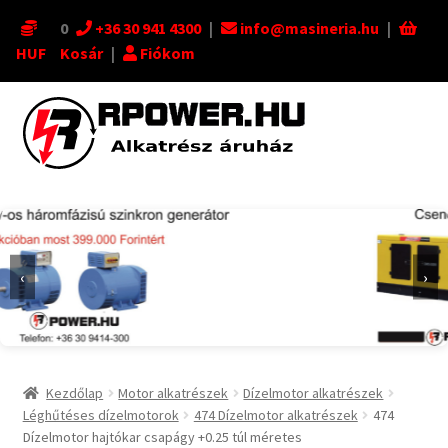
0
+36 30 941 4300
|
info@masineria.hu
|
HUF
Kosár
|
Fiókom
Ugrás
Kilépés
a
a
navigációhoz
tartalomba
‹
›
Kezdőlap
Motor alkatrészek
Dízelmotor alkatrészek
Léghűtéses dízelmotorok
474 Dízelmotor alkatrészek
474
Dízelmotor hajtókar csapágy +0.25 túl méretes