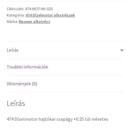
csapágy
+0.25
Cikkszám:
474-MOT-HK-025
Kategória:
474 Dízelmotor alkatrészek
túl
Márka:
Rpower alkatrész
méretes
mennyiség
Leírás
További információk
Vélemények (0)
Leírás
474 Dízelmotor hajtókar csapágy +0.25 túl méretes