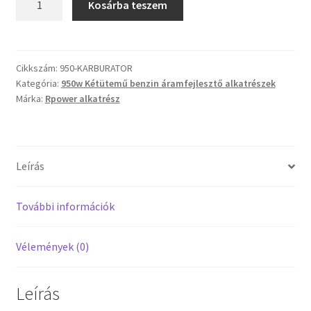
Kosárba teszem
Áramfejlesztő
karburátor
mennyiség
Cikkszám:
950-KARBURATOR
Kategória:
950w Kétütemű benzin áramfejlesztő alkatrészek
Márka:
Rpower alkatrész
Leírás
További információk
Vélemények (0)
Leírás