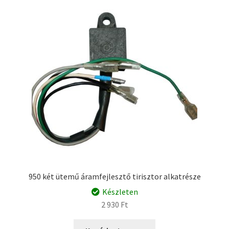
950 két ütemű áramfejlesztő tirisztor alkatrésze
Készleten
2 930
Ft