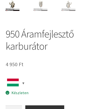
950 Áramfejlesztő
karburátor
4 950
Ft
Készleten
950