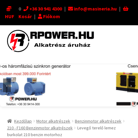
0
+36 30 941 4300
|
info@masineria.hu
|
HUF
Kosár
|
Fiókom
Ugrás
Kilépés
a
a
navigációhoz
tartalomba
‹
›
Kezdőlap
Motor alkatrészek
Benzinmotor alkatrészek
210 - F160 Benzinmotor alkatrészek
Levegő terelő lemez
burkolat 210 benzin motorhoz