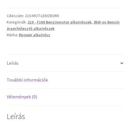
lemez
burkolat
210
Cikkszám:
210-MOT-LEMZBURK
Kategóriák:
210 - F160 Benzinmotor alkatrészek
,
3kW-os Benzin
benzin
áramfejlesztő alkatrészek
motorhoz
Márka:
Rpower alkatrész
mennyiség
Leírás
További információk
Vélemények (0)
Leírás