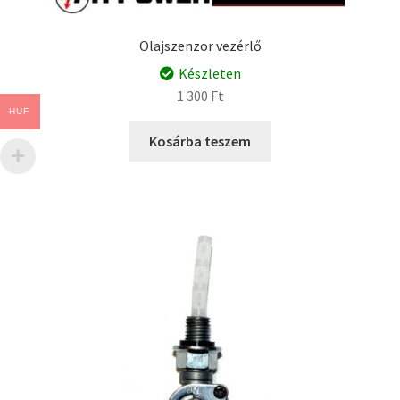
Olajszenzor vezérlő
Készleten
1 300
Ft
HUF
Kosárba teszem