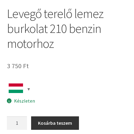
Levegő terelő lemez
burkolat 210 benzin
motorhoz
3 750
Ft
Készleten
Levegő
Kosárba teszem
terelő