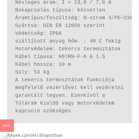
Névleges áram: I = 13,0 / 7,8 A

Bekapcsolás típusa: közvetlen

Áramtípus/feszültség: D-strom 3/PE~230/4
Gyártva: DIN EN 12050 szerint

Védettség: IP68

szállított anyag hőm. : 40 C fokig

Motorvédelem: tekercs termosztátok

Kábel típusa: H07RN-F-6 G 1.5

Kábel hossza: 10 m

Súly: 53 kg

A tekercs termosztátok funkciója

megfelelő vezérlővel kell vezérelni

garantált legyen. Ezenkívül a

Túláram kioldó vagy motorvédelem

kapcsoló szükséges
HUF
Képek szerinti állapotban