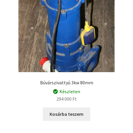
Búvárszivattyú 3kw 80mm
Készleten
294 000
Ft
Kosárba teszem