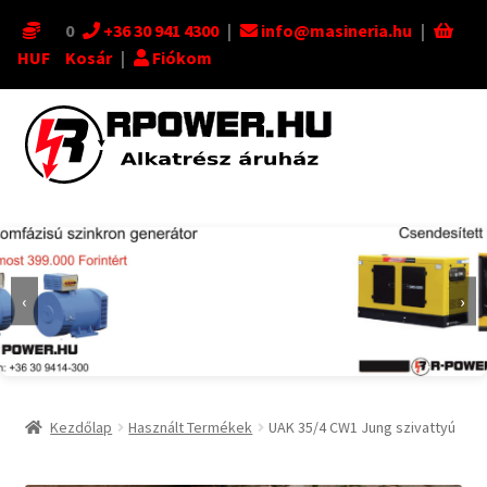
0
+36 30 941 4300
|
info@masineria.hu
|
HUF
Kosár
|
Fiókom
Ugrás
Kilépés
a
a
navigációhoz
tartalomba
‹
›
Kezdőlap
Használt Termékek
UAK 35/4 CW1 Jung szivattyú