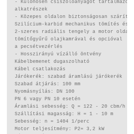
- Különösen csiszolóanyagot tartalmazó s
alkatrészek

- Közepes oldalon biztonságosan szárítha
Szilícium-karbid mechanikus tömítés és

2-szeres radiális tengely a motor oldalá
tömítőgyűrű olajkamrával és opcióval

a pecsétvezérlés

- Hosszirányú vízálló öntvény

Kábelbemenet dugaszolható

Kábel csatlakozás

Járókerék: szabad áramlású járókerék

Szabad átjárás: 100 mm

Nyomásnyílás: DN 100

PN 6 vagy PN 10 esetén

Áramlási sebesség: Q = 122 - 20 cbm/h

Szállítási magasság: H = 1 - 10 m

Sebesség: n = 1404 1/perc

Motor teljesítmény: P2= 3,2 kW
