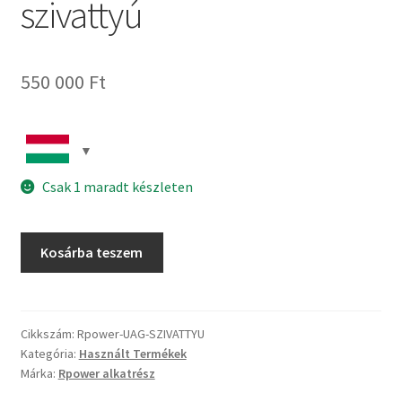
szivattyú
550 000
Ft
Csak 1 maradt készleten
UAK
Kosárba teszem
35/4
CW1
Jung
szivattyú
Cikkszám:
Rpower-UAG-SZIVATTYU
Kategória:
Használt Termékek
mennyiség
Márka:
Rpower alkatrész