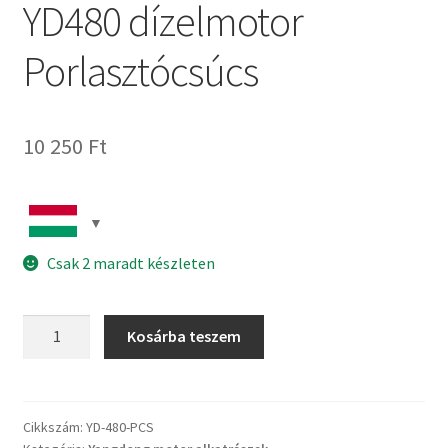
YD480 dízelmotor
Porlasztócsúcs
10 250
Ft
Csak 2 maradt készleten
YD480
Kosárba teszem
dízelmotor
Porlasztócsúcs
mennyiség
Cikkszám:
YD-480-PCS