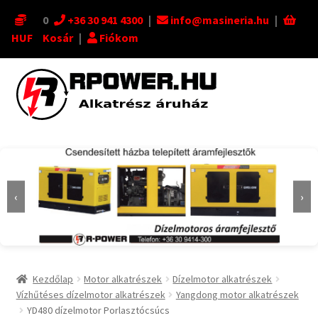
0
+36 30 941 4300
|
info@masineria.hu
|
HUF
Kosár
|
Fiókom
Ugrás
Kilépés
a
a
navigációhoz
tartalomba
‹
›
Kezdőlap
Motor alkatrészek
Dízelmotor alkatrészek
Vízhűtéses dízelmotor alkatrészek
Yangdong motor alkatrészek
YD480 dízelmotor Porlasztócsúcs